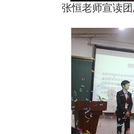
张恒老师宣读团